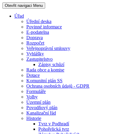
Otevřit navigaci
Menu
Úřad
Úřední deska
Povinné informace
E-podatelna
Doprava
Rozpočet
Veřejnoprávní smlouvy
Vyhlášky
Zastupitelstvo
Zápisy schůzí
Rada obce a komise
Dotace
Komunitní plán SS
Ochrana osobních údajů - GDPR
Formuláře
Volby
Územní plán
Povodňový plán
Kanalizační řád
Historie
Tvrz v Podhradí
Pohořelická tvrz