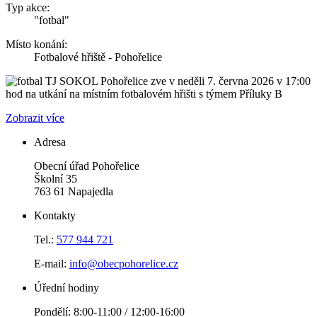
Typ akce:
"fotbal"
Místo konání:
Fotbalové hřiště - Pohořelice
TJ SOKOL Pohořelice zve v neděli 7. června 2026 v 17:00
hod na utkání na místním fotbalovém hřišti s týmem Příluky B
Zobrazit více
Adresa
Obecní úřad Pohořelice
Školní 35
763 61 Napajedla
Kontakty
Tel.:
577 944 721
E-mail:
info@obecpohorelice.cz
Úřední hodiny
Pondělí: 8:00-11:00 / 12:00-16:00