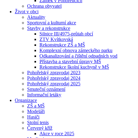
Zámek v Pohořelicích
Ochrana obyvatel
Život v obci
Aktuality
Sportovní a kulturní akce
Stavby a rekonstrukce
Silnice III/4975-průtah obcí
ZTV Kvítkovská
Rekonstrukce ZŠ a MŠ
Komplexní obnova zámeckého parku
Odkanalizování a čištění odpadních vod
Přístavba a stavební úpravy MŠ
Rekonstrukce školní kuchyně v MŠ
Pohořelský zpravodaj 2023
Pohořelský zpravodaj 2024
Pohořelský zpravodaj 2025
Smuteční oznámení
Informační letáky
Organizace
ZŠ a MŠ
Modeláři
Hasiči
Stolní tenis
Červený kříž
Akce v roce 2025