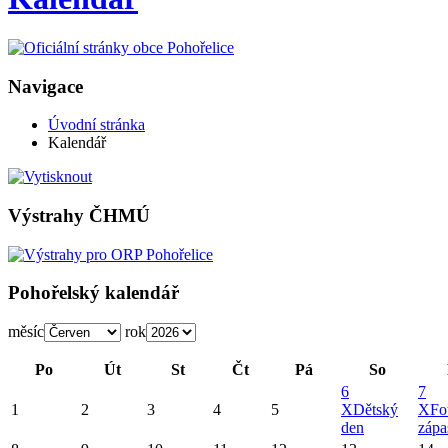
Navigace
Úvodní stránka
Kalendář
Výstrahy ČHMÚ
Pohořelský kalendář
měsíc
rok
Po
Út
St
Čt
Pá
So
6
7
1
2
3
4
5
X
Dětský
X
Fo
den
zápa