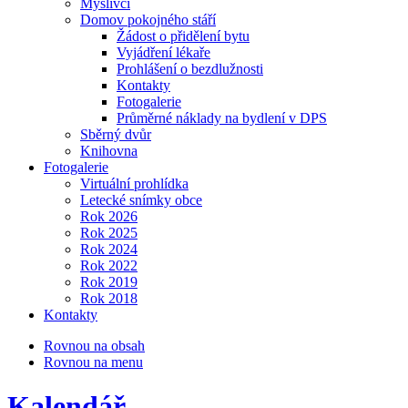
Myslivci
Domov pokojného stáří
Žádost o přidělení bytu
Vyjádření lékaře
Prohlášení o bezdlužnosti
Kontakty
Fotogalerie
Průměrné náklady na bydlení v DPS
Sběrný dvůr
Knihovna
Fotogalerie
Virtuální prohlídka
Letecké snímky obce
Rok 2026
Rok 2025
Rok 2024
Rok 2022
Rok 2019
Rok 2018
Kontakty
Rovnou na obsah
Rovnou na menu
Kalendář