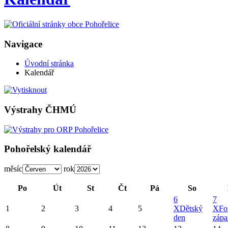
Navigace
Úvodní stránka
Kalendář
Výstrahy ČHMÚ
Pohořelský kalendář
měsíc
rok
Po
Út
St
Čt
Pá
So
6
7
1
2
3
4
5
X
Dětský
X
Fo
den
zápa