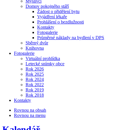
Myslivci
Domov pokojného stáří
Žádost o přidělení bytu
Vyjádření lékaře
Prohlášení o bezdlužnosti
Kontakty
Fotogalerie
Průměrné náklady na bydlení v DPS
Sběrný dvůr
Knihovna
Fotogalerie
Virtuální prohlídka
Letecké snímky obce
Rok 2026
Rok 2025
Rok 2024
Rok 2022
Rok 2019
Rok 2018
Kontakty
Rovnou na obsah
Rovnou na menu
Kalendář