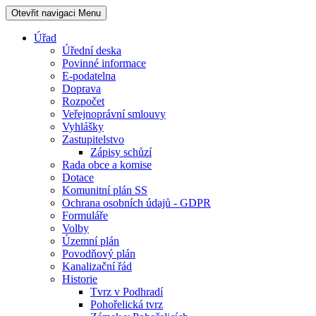
Otevřit navigaci
Menu
Úřad
Úřední deska
Povinné informace
E-podatelna
Doprava
Rozpočet
Veřejnoprávní smlouvy
Vyhlášky
Zastupitelstvo
Zápisy schůzí
Rada obce a komise
Dotace
Komunitní plán SS
Ochrana osobních údajů - GDPR
Formuláře
Volby
Územní plán
Povodňový plán
Kanalizační řád
Historie
Tvrz v Podhradí
Pohořelická tvrz