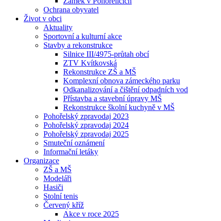
Zámek v Pohořelicích
Ochrana obyvatel
Život v obci
Aktuality
Sportovní a kulturní akce
Stavby a rekonstrukce
Silnice III/4975-průtah obcí
ZTV Kvítkovská
Rekonstrukce ZŠ a MŠ
Komplexní obnova zámeckého parku
Odkanalizování a čištění odpadních vod
Přístavba a stavební úpravy MŠ
Rekonstrukce školní kuchyně v MŠ
Pohořelský zpravodaj 2023
Pohořelský zpravodaj 2024
Pohořelský zpravodaj 2025
Smuteční oznámení
Informační letáky
Organizace
ZŠ a MŠ
Modeláři
Hasiči
Stolní tenis
Červený kříž
Akce v roce 2025