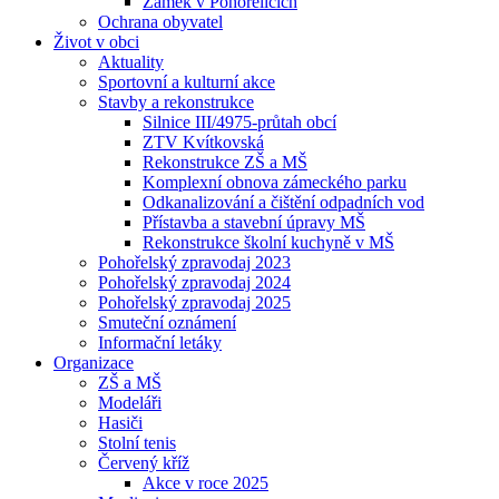
Zámek v Pohořelicích
Ochrana obyvatel
Život v obci
Aktuality
Sportovní a kulturní akce
Stavby a rekonstrukce
Silnice III/4975-průtah obcí
ZTV Kvítkovská
Rekonstrukce ZŠ a MŠ
Komplexní obnova zámeckého parku
Odkanalizování a čištění odpadních vod
Přístavba a stavební úpravy MŠ
Rekonstrukce školní kuchyně v MŠ
Pohořelský zpravodaj 2023
Pohořelský zpravodaj 2024
Pohořelský zpravodaj 2025
Smuteční oznámení
Informační letáky
Organizace
ZŠ a MŠ
Modeláři
Hasiči
Stolní tenis
Červený kříž
Akce v roce 2025