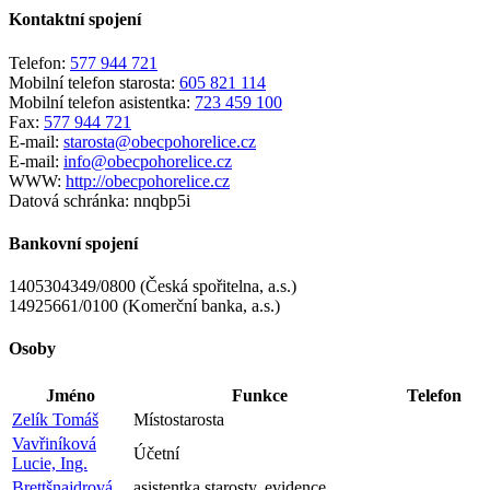
Kontaktní spojení
Telefon:
577 944 721
Mobilní telefon starosta:
605 821 114
Mobilní telefon asistentka:
723 459 100
Fax:
577 944 721
E-mail:
starosta@obecpohorelice.cz
E-mail:
info@obecpohorelice.cz
WWW:
http://obecpohorelice.cz
Datová schránka:
nnqbp5i
Bankovní spojení
1405304349/0800 (Česká spořitelna, a.s.)
14925661/0100 (Komerční banka, a.s.)
Osoby
Jméno
Funkce
Telefon
Zelík Tomáš
Místostarosta
Vavřiníková
Účetní
Lucie, Ing.
Brettšnajdrová
asistentka starosty, evidence