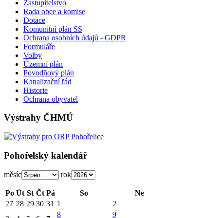
Zastupitelstvo
Rada obce a komise
Dotace
Komunitní plán SS
Ochrana osobních údajů - GDPR
Formuláře
Volby
Územní plán
Povodňový plán
Kanalizační řád
Historie
Ochrana obyvatel
Výstrahy ČHMÚ
Pohořelský kalendář
měsíc
rok
Po
Út
St
Čt
Pá
So
Ne
27
28
29
30
31
1
2
8
9