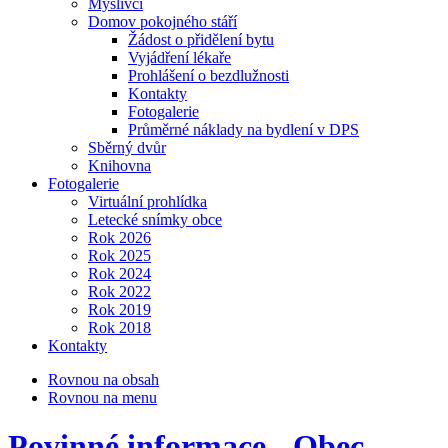
Myslivci
Domov pokojného stáří
Žádost o přidělení bytu
Vyjádření lékaře
Prohlášení o bezdlužnosti
Kontakty
Fotogalerie
Průměrné náklady na bydlení v DPS
Sběrný dvůr
Knihovna
Fotogalerie
Virtuální prohlídka
Letecké snímky obce
Rok 2026
Rok 2025
Rok 2024
Rok 2022
Rok 2019
Rok 2018
Kontakty
Rovnou na obsah
Rovnou na menu
Povinné informace - Obec