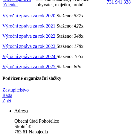
731 941 338
Zdeňka
obyvatel, majetku, hrobů
Výroční zpráva za rok 2020
Staženo:
537
x
Výroční zpráva za rok 2021
Staženo:
422
x
Výroční zpráva za rok 2022
Staženo:
348
x
Výroční zpráva za rok 2023
Staženo:
178
x
Výroční zpráva za rok 2024
Staženo:
165
x
Výroční zpráva za rok 2025
Staženo:
80
x
Podřízené organizační složky
Zastupitelstvo
Rada
Zpět
Adresa
Obecní úřad Pohořelice
Školní 35
763 61 Napajedla