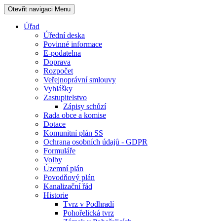
Otevřit navigaci
Menu
Úřad
Úřední deska
Povinné informace
E-podatelna
Doprava
Rozpočet
Veřejnoprávní smlouvy
Vyhlášky
Zastupitelstvo
Zápisy schůzí
Rada obce a komise
Dotace
Komunitní plán SS
Ochrana osobních údajů - GDPR
Formuláře
Volby
Územní plán
Povodňový plán
Kanalizační řád
Historie
Tvrz v Podhradí
Pohořelická tvrz