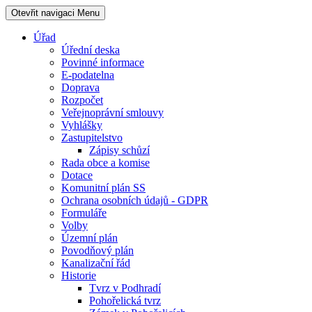
Otevřit navigaci
Menu
Úřad
Úřední deska
Povinné informace
E-podatelna
Doprava
Rozpočet
Veřejnoprávní smlouvy
Vyhlášky
Zastupitelstvo
Zápisy schůzí
Rada obce a komise
Dotace
Komunitní plán SS
Ochrana osobních údajů - GDPR
Formuláře
Volby
Územní plán
Povodňový plán
Kanalizační řád
Historie
Tvrz v Podhradí
Pohořelická tvrz