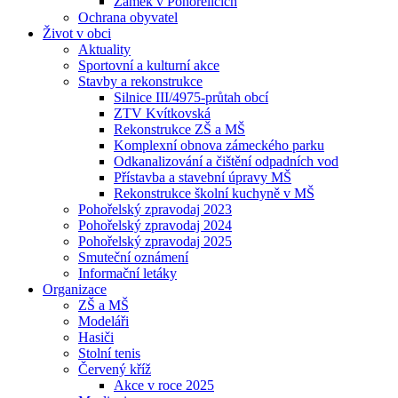
Zámek v Pohořelicích
Ochrana obyvatel
Život v obci
Aktuality
Sportovní a kulturní akce
Stavby a rekonstrukce
Silnice III/4975-průtah obcí
ZTV Kvítkovská
Rekonstrukce ZŠ a MŠ
Komplexní obnova zámeckého parku
Odkanalizování a čištění odpadních vod
Přístavba a stavební úpravy MŠ
Rekonstrukce školní kuchyně v MŠ
Pohořelský zpravodaj 2023
Pohořelský zpravodaj 2024
Pohořelský zpravodaj 2025
Smuteční oznámení
Informační letáky
Organizace
ZŠ a MŠ
Modeláři
Hasiči
Stolní tenis
Červený kříž
Akce v roce 2025