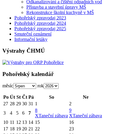
Odkanalizování a čištění odpadních vod
Přístavba a stavební úpravy MŠ
Rekonstrukce školní kuchyně v MŠ
Pohořelský zpravodaj 2023
Pohořelský zpravodaj 2024
Pohořelský zpravodaj 2025
Smuteční oznámení
Informační letáky
Výstrahy ČHMÚ
Pohořelský kalendář
měsíc
rok
Po
Út
St
Čt
Pá
So
Ne
27
28
29
30
31
1
2
8
9
3
4
5
6
7
X
Taneční zábava
X
Taneční zábava
10
11
12
13
14
15
16
17
18
19
20
21
22
23