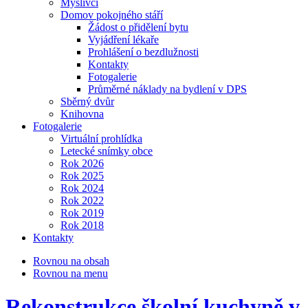
Myslivci
Domov pokojného stáří
Žádost o přidělení bytu
Vyjádření lékaře
Prohlášení o bezdlužnosti
Kontakty
Fotogalerie
Průměrné náklady na bydlení v DPS
Sběrný dvůr
Knihovna
Fotogalerie
Virtuální prohlídka
Letecké snímky obce
Rok 2026
Rok 2025
Rok 2024
Rok 2022
Rok 2019
Rok 2018
Kontakty
Rovnou na obsah
Rovnou na menu
Rekonstrukce školní kuchyně v