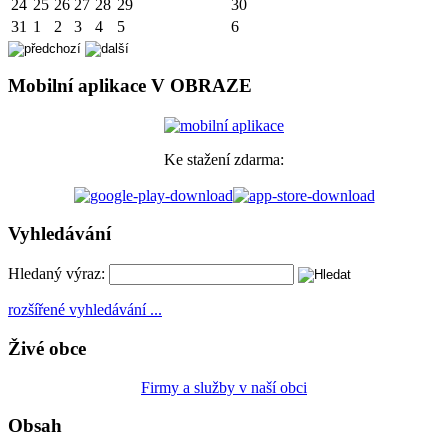
24
25
26
27
28
29
30
31
1
2
3
4
5
6
Mobilní aplikace V OBRAZE
Ke stažení zdarma:
Vyhledávání
Hledaný výraz:
rozšířené vyhledávání ...
Živé obce
Firmy a služby v naší obci
Obsah