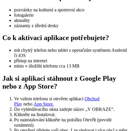
pozvánky na kulturní a sportovní akce
fotogalerie
aktuality
záznamy z úřední desky
Co k aktivaci aplikace potřebujete?
mít chytrý telefon nebo tablet s operačním systémem Android
či iOS
přístup na internet
místo v úložišti telefonu cca 13 MB
Jak si aplikaci stáhnout z Google Play
nebo z App Store?
Ve vašem telefonu si otevřete aplikaci
Obchod
Play
nebo
App Store.
Do vyhledávacího okna zadejte název „V OBRAZE“.
Klikněte na Instalovat.
Po nainstalování klikněte na položku Otevřít (povolit
oznámení).
Po otevření přidejte vaši obec. Lze sledovat i více obcí a měst.