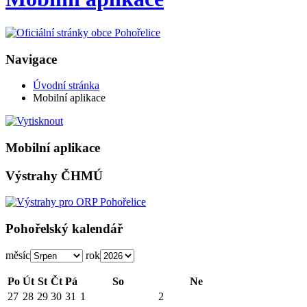
Navigace
Úvodní stránka
Mobilní aplikace
Mobilní aplikace
Výstrahy ČHMÚ
Pohořelský kalendář
měsíc
rok
Po
Út
St
Čt
Pá
So
Ne
27
28
29
30
31
1
2