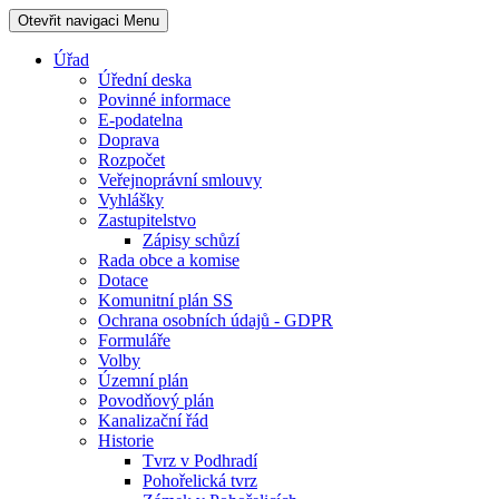
Otevřit navigaci
Menu
Úřad
Úřední deska
Povinné informace
E-podatelna
Doprava
Rozpočet
Veřejnoprávní smlouvy
Vyhlášky
Zastupitelstvo
Zápisy schůzí
Rada obce a komise
Dotace
Komunitní plán SS
Ochrana osobních údajů - GDPR
Formuláře
Volby
Územní plán
Povodňový plán
Kanalizační řád
Historie
Tvrz v Podhradí
Pohořelická tvrz