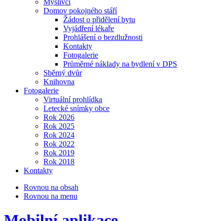
Myslivci
Domov pokojného stáří
Žádost o přidělení bytu
Vyjádření lékaře
Prohlášení o bezdlužnosti
Kontakty
Fotogalerie
Průměrné náklady na bydlení v DPS
Sběrný dvůr
Knihovna
Fotogalerie
Virtuální prohlídka
Letecké snímky obce
Rok 2026
Rok 2025
Rok 2024
Rok 2022
Rok 2019
Rok 2018
Kontakty
Rovnou na obsah
Rovnou na menu
Mobilní aplikace