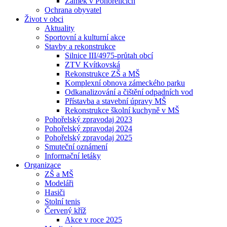
Zámek v Pohořelicích
Ochrana obyvatel
Život v obci
Aktuality
Sportovní a kulturní akce
Stavby a rekonstrukce
Silnice III/4975-průtah obcí
ZTV Kvítkovská
Rekonstrukce ZŠ a MŠ
Komplexní obnova zámeckého parku
Odkanalizování a čištění odpadních vod
Přístavba a stavební úpravy MŠ
Rekonstrukce školní kuchyně v MŠ
Pohořelský zpravodaj 2023
Pohořelský zpravodaj 2024
Pohořelský zpravodaj 2025
Smuteční oznámení
Informační letáky
Organizace
ZŠ a MŠ
Modeláři
Hasiči
Stolní tenis
Červený kříž
Akce v roce 2025