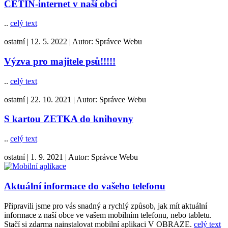
CETIN-internet v naší obci
..
celý text
ostatní
|
12. 5. 2022
|
Autor:
Správce Webu
Výzva pro majitele psů!!!!!
..
celý text
ostatní
|
22. 10. 2021
|
Autor:
Správce Webu
S kartou ZETKA do knihovny
..
celý text
ostatní
|
1. 9. 2021
|
Autor:
Správce Webu
Aktuální informace do vašeho telefonu
Připravili jsme pro vás snadný a rychlý způsob, jak mít aktuální
informace z naší obce ve vašem mobilním telefonu, nebo tabletu.
Stačí si zdarma nainstalovat mobilní aplikaci V OBRAZE.
celý text