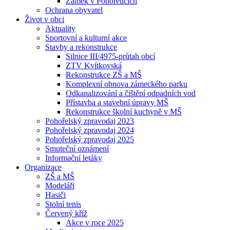
Zámek v Pohořelicích
Ochrana obyvatel
Život v obci
Aktuality
Sportovní a kulturní akce
Stavby a rekonstrukce
Silnice III/4975-průtah obcí
ZTV Kvítkovská
Rekonstrukce ZŠ a MŠ
Komplexní obnova zámeckého parku
Odkanalizování a čištění odpadních vod
Přístavba a stavební úpravy MŠ
Rekonstrukce školní kuchyně v MŠ
Pohořelský zpravodaj 2023
Pohořelský zpravodaj 2024
Pohořelský zpravodaj 2025
Smuteční oznámení
Informační letáky
Organizace
ZŠ a MŠ
Modeláři
Hasiči
Stolní tenis
Červený kříž
Akce v roce 2025