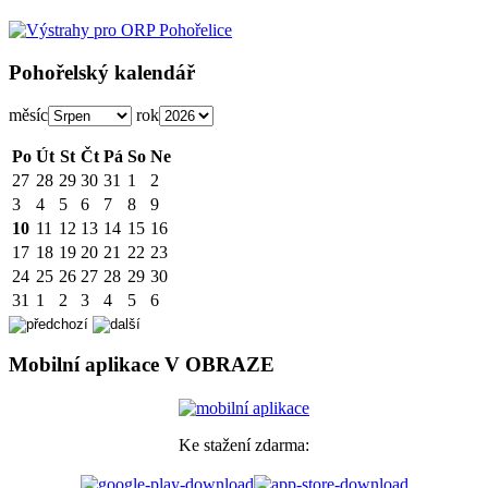
Pohořelský kalendář
měsíc
rok
Po
Út
St
Čt
Pá
So
Ne
27
28
29
30
31
1
2
3
4
5
6
7
8
9
10
11
12
13
14
15
16
17
18
19
20
21
22
23
24
25
26
27
28
29
30
31
1
2
3
4
5
6
Mobilní aplikace V OBRAZE
Ke stažení zdarma: