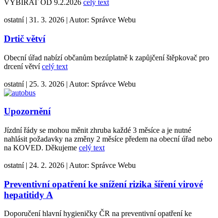
VYBÍRAT OD 9.2.2026
celý text
ostatní
|
31. 3. 2026
|
Autor:
Správce Webu
Drtič větví
Obecní úřad nabízí občanům bezúplatně k zapůjčení štěpkovač pro
drcení větví
celý text
ostatní
|
25. 3. 2026
|
Autor:
Správce Webu
Upozornění
Jízdní řády se mohou měnit zhruba každé 3 měsíce a je nutné
nahlásit požadavky na změny 2 měsíce předem na obecní úřad nebo
na KOVED. Děkujeme
celý text
ostatní
|
24. 2. 2026
|
Autor:
Správce Webu
Preventivní opatření ke snížení rizika šíření virové
hepatitidy A
Doporučení hlavní hygieničky ČR na preventivní opatření ke