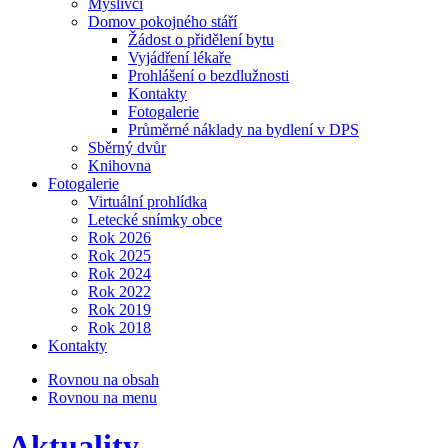
Myslivci
Domov pokojného stáří
Žádost o přidělení bytu
Vyjádření lékaře
Prohlášení o bezdlužnosti
Kontakty
Fotogalerie
Průměrné náklady na bydlení v DPS
Sběrný dvůr
Knihovna
Fotogalerie
Virtuální prohlídka
Letecké snímky obce
Rok 2026
Rok 2025
Rok 2024
Rok 2022
Rok 2019
Rok 2018
Kontakty
Rovnou na obsah
Rovnou na menu
Aktuality