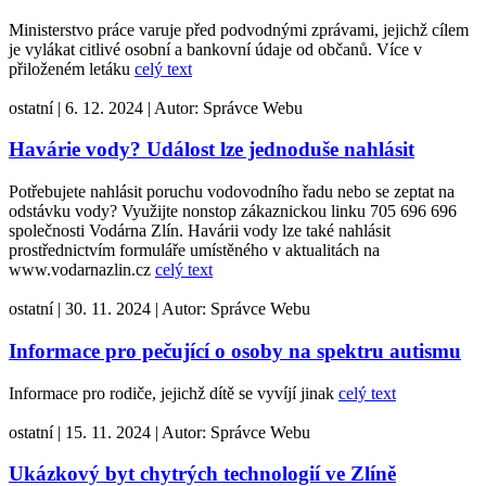
Ministerstvo práce varuje před podvodnými zprávami, jejichž cílem
je vylákat citlivé osobní a bankovní údaje od občanů. Více v
přiloženém letáku
celý text
ostatní
|
6. 12. 2024
|
Autor:
Správce Webu
Havárie vody? Událost lze jednoduše nahlásit
Potřebujete nahlásit poruchu vodovodního řadu nebo se zeptat na
odstávku vody? Využijte nonstop zákaznickou linku 705 696 696
společnosti Vodárna Zlín. Havárii vody lze také nahlásit
prostřednictvím formuláře umístěného v aktualitách na
www.vodarnazlin.cz
celý text
ostatní
|
30. 11. 2024
|
Autor:
Správce Webu
Informace pro pečující o osoby na spektru autismu
Informace pro rodiče, jejichž dítě se vyvíjí jinak
celý text
ostatní
|
15. 11. 2024
|
Autor:
Správce Webu
Ukázkový byt chytrých technologií ve Zlíně