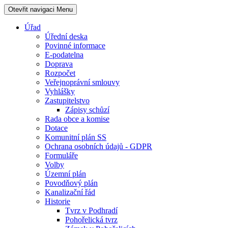
Otevřit navigaci
Menu
Úřad
Úřední deska
Povinné informace
E-podatelna
Doprava
Rozpočet
Veřejnoprávní smlouvy
Vyhlášky
Zastupitelstvo
Zápisy schůzí
Rada obce a komise
Dotace
Komunitní plán SS
Ochrana osobních údajů - GDPR
Formuláře
Volby
Územní plán
Povodňový plán
Kanalizační řád
Historie
Tvrz v Podhradí
Pohořelická tvrz