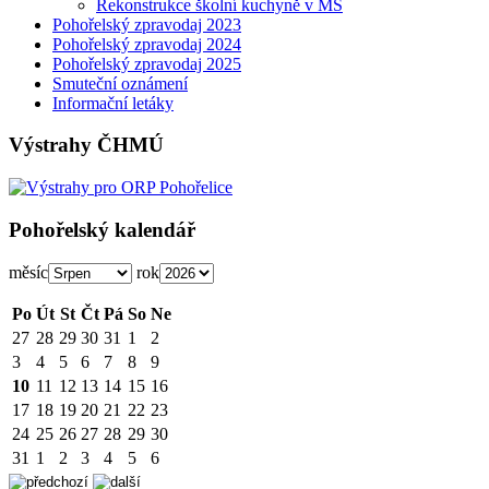
Rekonstrukce školní kuchyně v MŠ
Pohořelský zpravodaj 2023
Pohořelský zpravodaj 2024
Pohořelský zpravodaj 2025
Smuteční oznámení
Informační letáky
Výstrahy ČHMÚ
Pohořelský kalendář
měsíc
rok
Po
Út
St
Čt
Pá
So
Ne
27
28
29
30
31
1
2
3
4
5
6
7
8
9
10
11
12
13
14
15
16
17
18
19
20
21
22
23
24
25
26
27
28
29
30
31
1
2
3
4
5
6