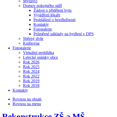
Myslivci
Domov pokojného stáří
Žádost o přidělení bytu
Vyjádření lékaře
Prohlášení o bezdlužnosti
Kontakty
Fotogalerie
Průměrné náklady na bydlení v DPS
Sběrný dvůr
Knihovna
Fotogalerie
Virtuální prohlídka
Letecké snímky obce
Rok 2026
Rok 2025
Rok 2024
Rok 2022
Rok 2019
Rok 2018
Kontakty
Rovnou na obsah
Rovnou na menu
Rekonstrukce ZŠ a MŠ