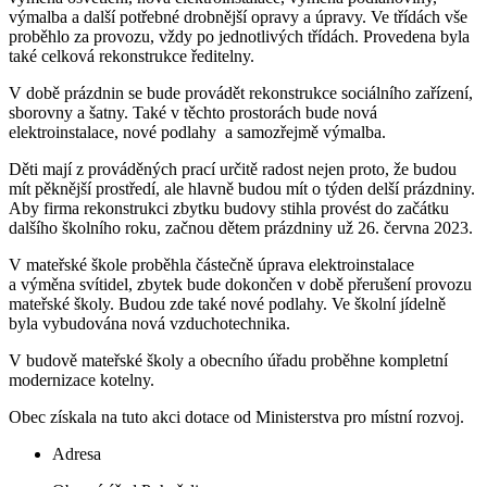
výmalba a další potřebné drobnější opravy a úpravy. Ve třídách vše
proběhlo za provozu, vždy po jednotlivých třídách. Provedena byla
také celková rekonstrukce ředitelny.
V době prázdnin se bude provádět rekonstrukce sociálního zařízení,
sborovny a šatny. Také v těchto prostorách bude nová
elektroinstalace, nové podlahy a samozřejmě výmalba.
Děti mají z prováděných prací určitě radost nejen proto, že budou
mít pěknější prostředí, ale hlavně budou mít o týden delší prázdniny.
Aby firma rekonstrukci zbytku budovy stihla provést do začátku
dalšího školního roku, začnou dětem prázdniny už 26. června 2023.
V mateřské škole proběhla částečně úprava elektroinstalace
a výměna svítidel, zbytek bude dokončen v době přerušení provozu
mateřské školy. Budou zde také nové podlahy. Ve školní jídelně
byla vybudována nová vzduchotechnika.
V budově mateřské školy a obecního úřadu proběhne kompletní
modernizace kotelny.
Obec získala na tuto akci dotace od Ministerstva pro místní rozvoj.
Adresa