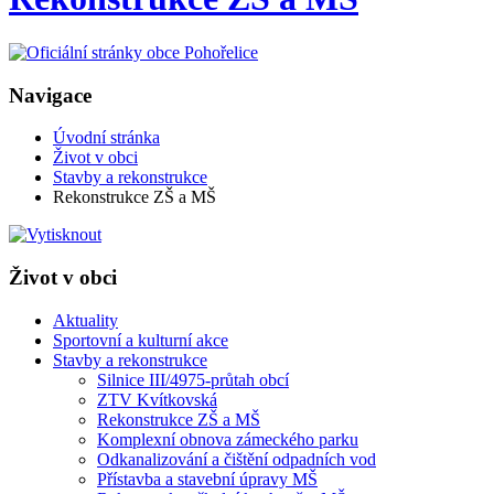
Navigace
Úvodní stránka
Život v obci
Stavby a rekonstrukce
Rekonstrukce ZŠ a MŠ
Život v obci
Aktuality
Sportovní a kulturní akce
Stavby a rekonstrukce
Silnice III/4975-průtah obcí
ZTV Kvítkovská
Rekonstrukce ZŠ a MŠ
Komplexní obnova zámeckého parku
Odkanalizování a čištění odpadních vod
Přístavba a stavební úpravy MŠ