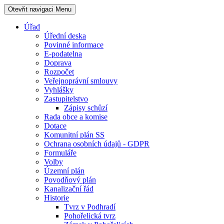
Otevřit navigaci
Menu
Úřad
Úřední deska
Povinné informace
E-podatelna
Doprava
Rozpočet
Veřejnoprávní smlouvy
Vyhlášky
Zastupitelstvo
Zápisy schůzí
Rada obce a komise
Dotace
Komunitní plán SS
Ochrana osobních údajů - GDPR
Formuláře
Volby
Územní plán
Povodňový plán
Kanalizační řád
Historie
Tvrz v Podhradí
Pohořelická tvrz