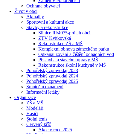
Zámek v Pohořelicích
Ochrana obyvatel
Život v obci
Aktuality
Sportovní a kulturní akce
Stavby a rekonstrukce
Silnice III/4975-průtah obcí
ZTV Kvítkovská
Rekonstrukce ZŠ a MŠ
Komplexní obnova zámeckého parku
Odkanalizování a čištění odpadních vod
Přístavba a stavební úpravy MŠ
Rekonstrukce školní kuchyně v MŠ
Pohořelský zpravodaj 2023
Pohořelský zpravodaj 2024
Pohořelský zpravodaj 2025
Smuteční oznámení
Informační letáky
Organizace
ZŠ a MŠ
Modeláři
Hasiči
Stolní tenis
Červený kříž
Akce v roce 2025