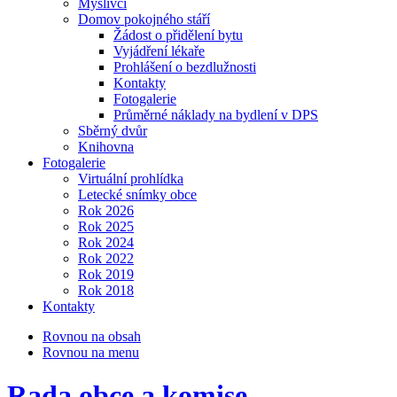
Myslivci
Domov pokojného stáří
Žádost o přidělení bytu
Vyjádření lékaře
Prohlášení o bezdlužnosti
Kontakty
Fotogalerie
Průměrné náklady na bydlení v DPS
Sběrný dvůr
Knihovna
Fotogalerie
Virtuální prohlídka
Letecké snímky obce
Rok 2026
Rok 2025
Rok 2024
Rok 2022
Rok 2019
Rok 2018
Kontakty
Rovnou na obsah
Rovnou na menu
Rada obce a komise