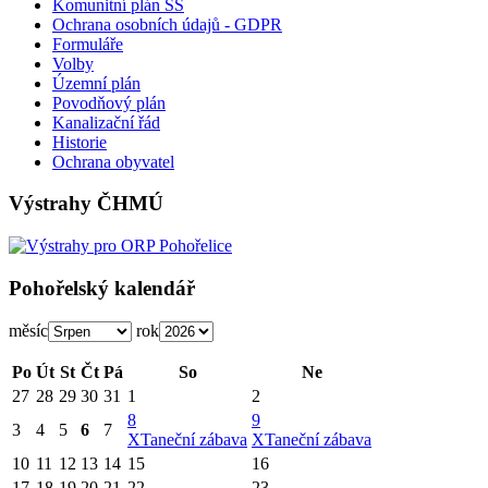
Komunitní plán SS
Ochrana osobních údajů - GDPR
Formuláře
Volby
Územní plán
Povodňový plán
Kanalizační řád
Historie
Ochrana obyvatel
Výstrahy ČHMÚ
Pohořelský kalendář
měsíc
rok
Po
Út
St
Čt
Pá
So
Ne
27
28
29
30
31
1
2
8
9
3
4
5
6
7
X
Taneční zábava
X
Taneční zábava
10
11
12
13
14
15
16
17
18
19
20
21
22
23