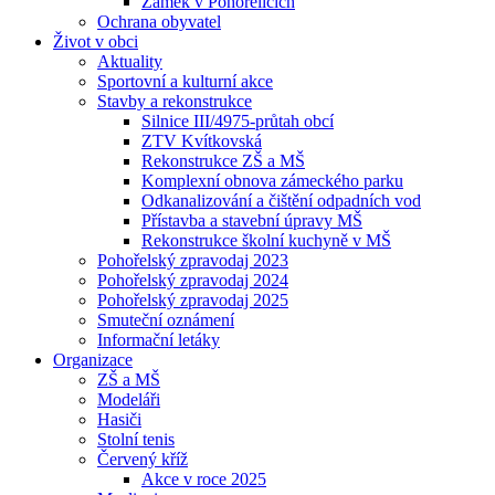
Zámek v Pohořelicích
Ochrana obyvatel
Život v obci
Aktuality
Sportovní a kulturní akce
Stavby a rekonstrukce
Silnice III/4975-průtah obcí
ZTV Kvítkovská
Rekonstrukce ZŠ a MŠ
Komplexní obnova zámeckého parku
Odkanalizování a čištění odpadních vod
Přístavba a stavební úpravy MŠ
Rekonstrukce školní kuchyně v MŠ
Pohořelský zpravodaj 2023
Pohořelský zpravodaj 2024
Pohořelský zpravodaj 2025
Smuteční oznámení
Informační letáky
Organizace
ZŠ a MŠ
Modeláři
Hasiči
Stolní tenis
Červený kříž
Akce v roce 2025