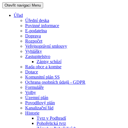
Otevřit navigaci
Menu
Úřad
Úřední deska
Povinné informace
E-podatelna
Doprava
Rozpočet
Veřejnoprávní smlouvy
Vyhlášky
Zastupitelstvo
Zápisy schůzí
Rada obce a komise
Dotace
Komunitní plán SS
Ochrana osobních údajů - GDPR
Formuláře
Volby
Územní plán
Povodňový plán
Kanalizační řád
Historie
Tvrz v Podhradí
Pohořelická tvrz