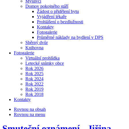
Myslivci
Domov pokojného stáří
Žádost o přidělení bytu
Vyjádření lékaře
Prohlášení o bezdlužnosti
Kontakty
Fotogalerie
Průměrné náklady na bydlení v DPS
Sběrný dvůr
Knihovna
Fotogalerie
Virtuální prohlídka
Letecké snímky obce
Rok 2026
Rok 2025
Rok 2024
Rok 2022
Rok 2019
Rok 2018
Kontakty
Rovnou na obsah
Rovnou na menu
Smuteční oznámení - Jiřina