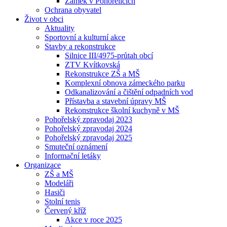
Zámek v Pohořelicích
Ochrana obyvatel
Život v obci
Aktuality
Sportovní a kulturní akce
Stavby a rekonstrukce
Silnice III/4975-průtah obcí
ZTV Kvítkovská
Rekonstrukce ZŠ a MŠ
Komplexní obnova zámeckého parku
Odkanalizování a čištění odpadních vod
Přístavba a stavební úpravy MŠ
Rekonstrukce školní kuchyně v MŠ
Pohořelský zpravodaj 2023
Pohořelský zpravodaj 2024
Pohořelský zpravodaj 2025
Smuteční oznámení
Informační letáky
Organizace
ZŠ a MŠ
Modeláři
Hasiči
Stolní tenis
Červený kříž
Akce v roce 2025