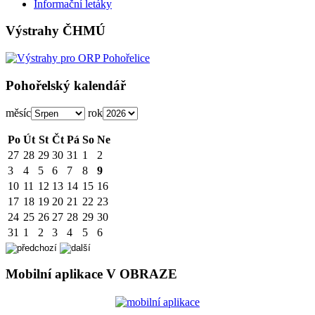
Informační letáky
Výstrahy ČHMÚ
Pohořelský kalendář
měsíc
rok
Po
Út
St
Čt
Pá
So
Ne
27
28
29
30
31
1
2
3
4
5
6
7
8
9
10
11
12
13
14
15
16
17
18
19
20
21
22
23
24
25
26
27
28
29
30
31
1
2
3
4
5
6
Mobilní aplikace V OBRAZE