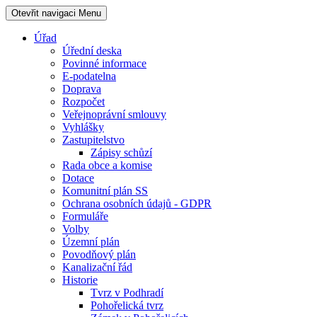
Otevřit navigaci
Menu
Úřad
Úřední deska
Povinné informace
E-podatelna
Doprava
Rozpočet
Veřejnoprávní smlouvy
Vyhlášky
Zastupitelstvo
Zápisy schůzí
Rada obce a komise
Dotace
Komunitní plán SS
Ochrana osobních údajů - GDPR
Formuláře
Volby
Územní plán
Povodňový plán
Kanalizační řád
Historie
Tvrz v Podhradí
Pohořelická tvrz