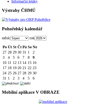
Informační letáky
Výstrahy ČHMÚ
Pohořelský kalendář
měsíc
rok
Po
Út
St
Čt
Pá
So
Ne
27
28
29
30
31
1
2
3
4
5
6
7
8
9
10
11
12
13
14
15
16
17
18
19
20
21
22
23
24
25
26
27
28
29
30
31
1
2
3
4
5
6
Mobilní aplikace V OBRAZE