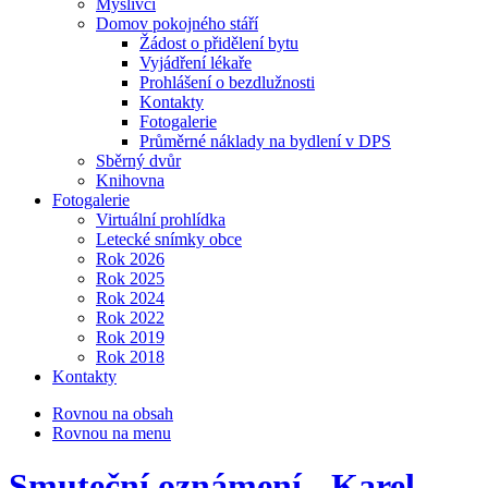
Myslivci
Domov pokojného stáří
Žádost o přidělení bytu
Vyjádření lékaře
Prohlášení o bezdlužnosti
Kontakty
Fotogalerie
Průměrné náklady na bydlení v DPS
Sběrný dvůr
Knihovna
Fotogalerie
Virtuální prohlídka
Letecké snímky obce
Rok 2026
Rok 2025
Rok 2024
Rok 2022
Rok 2019
Rok 2018
Kontakty
Rovnou na obsah
Rovnou na menu
Smuteční oznámení - Karel