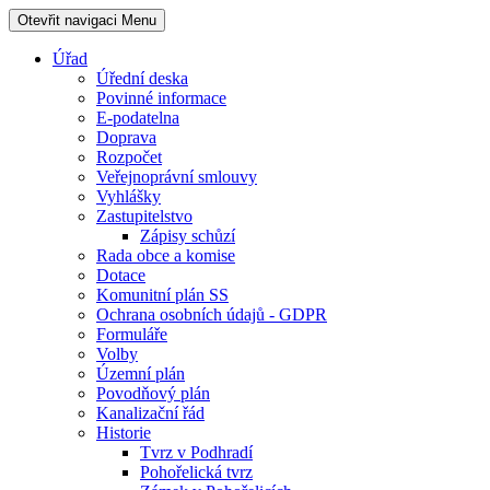
Otevřit navigaci
Menu
Úřad
Úřední deska
Povinné informace
E-podatelna
Doprava
Rozpočet
Veřejnoprávní smlouvy
Vyhlášky
Zastupitelstvo
Zápisy schůzí
Rada obce a komise
Dotace
Komunitní plán SS
Ochrana osobních údajů - GDPR
Formuláře
Volby
Územní plán
Povodňový plán
Kanalizační řád
Historie
Tvrz v Podhradí
Pohořelická tvrz