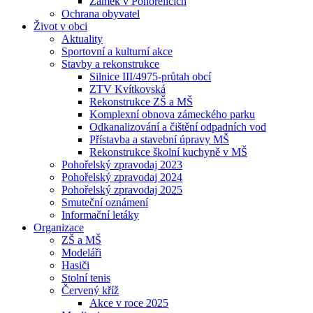
Zámek v Pohořelicích
Ochrana obyvatel
Život v obci
Aktuality
Sportovní a kulturní akce
Stavby a rekonstrukce
Silnice III/4975-průtah obcí
ZTV Kvítkovská
Rekonstrukce ZŠ a MŠ
Komplexní obnova zámeckého parku
Odkanalizování a čištění odpadních vod
Přístavba a stavební úpravy MŠ
Rekonstrukce školní kuchyně v MŠ
Pohořelský zpravodaj 2023
Pohořelský zpravodaj 2024
Pohořelský zpravodaj 2025
Smuteční oznámení
Informační letáky
Organizace
ZŠ a MŠ
Modeláři
Hasiči
Stolní tenis
Červený kříž
Akce v roce 2025